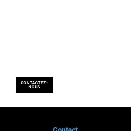
SE
TIENT
À
DISPO
SITION
POUR
TOUT
RENSEI
GNEME
NT
CONTACTEZ-
NOUS
Contact