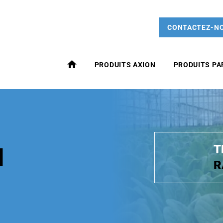
CONTACTEZ-N
AC
PRODUITS AXION
PRODUITS PA
CU
EI
L
T
N
R